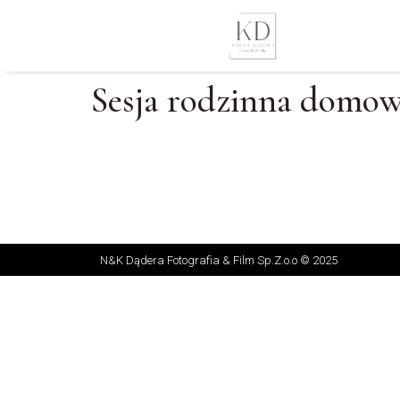
Sesja rodzinna domow
N&K Dądera Fotografia & Film Sp.Z.o.o © 2025