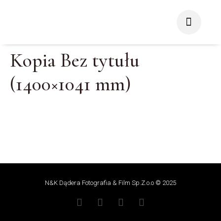
Kopia Bez tytułu
(1400×1041 mm)
N&K Dądera Fotografia & Film Sp.Z.o.o © 2025